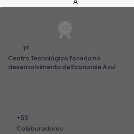
A
1º
Centro Tecnológico focado no
desenvolvimento da Economia Azul
+55
Colaboradores